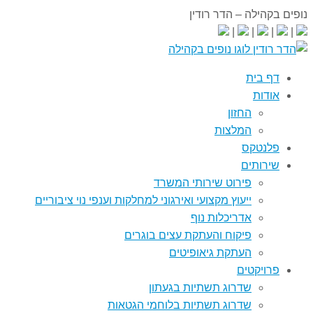
נופים בקהילה – הדר רודין
0523-744944
|
|
|
|
דף בית
אודות
החזון
המלצות
פלנטקס
שירותים
פירוט שירותי המשרד
ייעוץ מקצועי ואירגוני למחלקות וענפי נוי ציבוריים
אדריכלות נוף
פיקוח והעתקת עצים בוגרים
העתקת גיאופיטים
פרויקטים
שדרוג תשתיות בגעתון
שדרוג תשתיות בלוחמי הגטאות