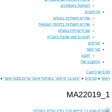
העתקת גיאופיטים
פרויקטים
שדרוג תשתיות בגעתון
שדרוג תשתיות בלוחמי הגטאות
שביל קהילה בגעתון
תכנון וביצוע שכונה בעברון
קורסים
צור קשר
תקנון
החשבון שלי
Cart
0
₪
0.00
ראשי
●
קורסים
●
"גינון בר קיימא" בשיתוף איגוד ערים ומטה אשר
●
MA22019_1