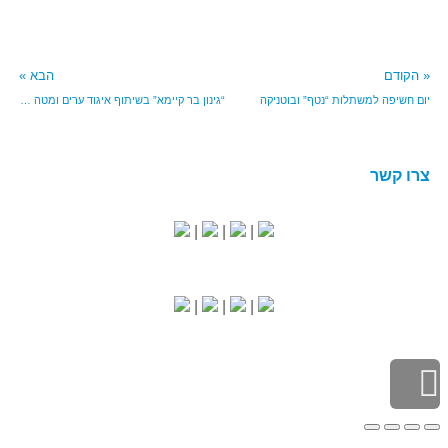
« הקודם
הבא »
יום חשיפה למשתלות “נטף” ובוטניקה‎
“גינון בר קיימא” בשיתוף איגוד ערים ומטה אשר
צרו קשר
|
|
|
|
|
|
גלילה
לראש