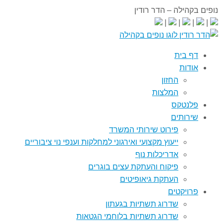
נופים בקהילה – הדר רודין
0523-744944
|
|
|
|
דף בית
אודות
החזון
המלצות
פלנטקס
שירותים
פירוט שירותי המשרד
ייעוץ מקצועי ואירגוני למחלקות וענפי נוי ציבוריים
אדריכלות נוף
פיקוח והעתקת עצים בוגרים
העתקת גיאופיטים
פרויקטים
שדרוג תשתיות בגעתון
שדרוג תשתיות בלוחמי הגטאות