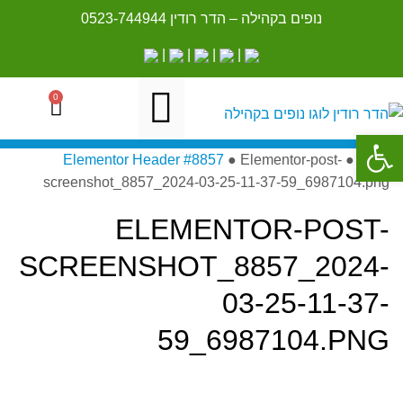
נופים בקהילה – הדר רודין
0523-744944
|
|
|
|
0
פתח סרגל נגישות
ראשי
●
Elementor-post-
●
Elementor Header #8857
screenshot_8857_2024-03-25-11-37-59_6987104.png
ELEMENTOR-POST-
SCREENSHOT_8857_2024-
03-25-11-37-
59_6987104.PNG