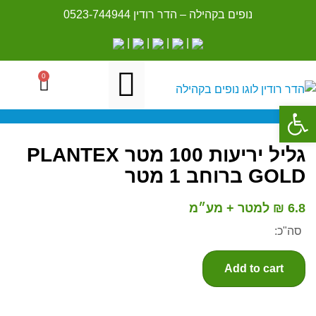
נופים בקהילה – הדר רודין
0523-744944
|
|
|
|
0
פתח סרגל נגישות
גליל יריעות 100 מטר PLANTEX
GOLD ברוחב 1 מטר
6.8 ₪ למטר + מע״מ
סה"כ:
Add to cart