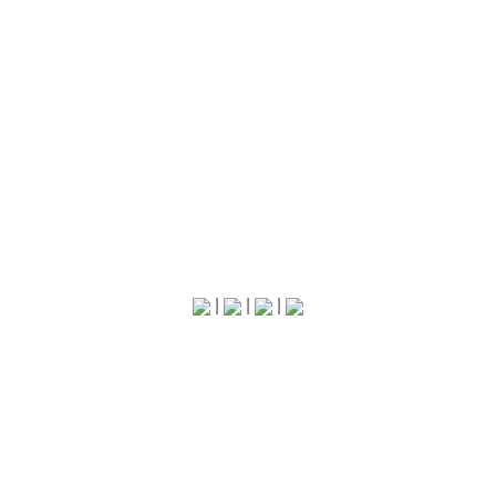
|
|
|